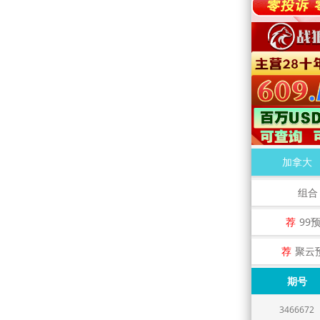
加拿大
组合
荐
99
荐
聚云
期号
3466672