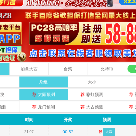
加拿大西
台湾
比特币
杀组
大小
预测
荐
太阳预测
荐
彩虹预测
荐
预测
荐
龙门预测
荐
大古预测
荐
时间
开奖
预测
00
:
51
21:07
殺
大双