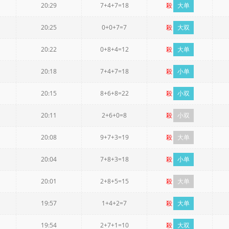
20:29
7+4+7=18
殺
大单
20:25
0+0+7=7
殺
大双
20:22
0+8+4=12
殺
大单
20:18
7+4+7=18
殺
小单
20:15
8+6+8=22
殺
小双
20:11
2+6+0=8
殺
小双
20:08
9+7+3=19
殺
大单
20:04
7+8+3=18
殺
小单
20:01
2+8+5=15
殺
大单
19:57
1+4+2=7
殺
大单
19:54
2+7+1=10
殺
大双