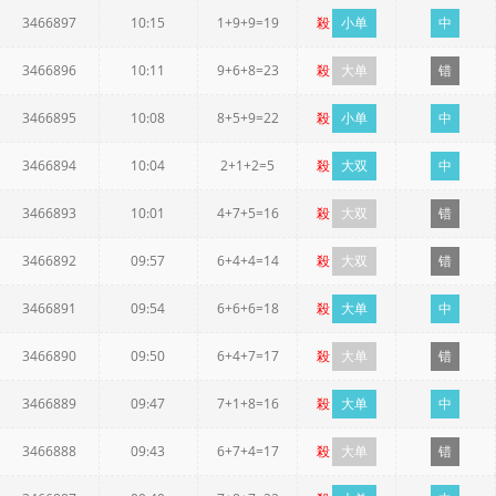
3466897
10:15
1+9+9=19
殺
小单
中
3466896
10:11
9+6+8=23
殺
大单
错
3466895
10:08
8+5+9=22
殺
小单
中
3466894
10:04
2+1+2=5
殺
大双
中
3466893
10:01
4+7+5=16
殺
大双
错
3466892
09:57
6+4+4=14
殺
大双
错
3466891
09:54
6+6+6=18
殺
大单
中
3466890
09:50
6+4+7=17
殺
大单
错
3466889
09:47
7+1+8=16
殺
大单
中
3466888
09:43
6+7+4=17
殺
大单
错