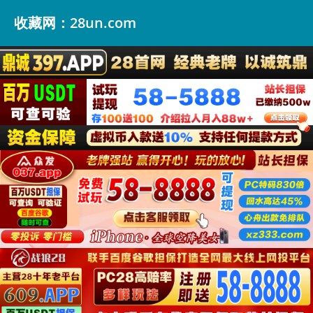
收藏网：28un.com