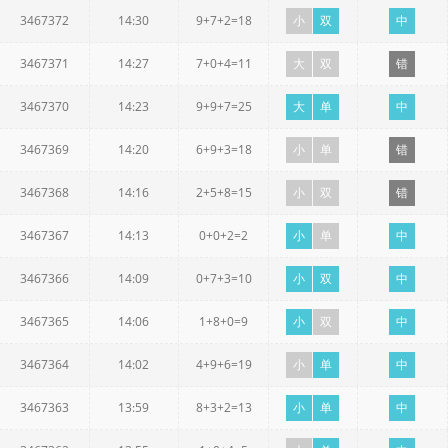
3467372
14:30
9+7+2=18
小
双
中
3467371
14:27
7+0+4=11
大
双
错
3467370
14:23
9+9+7=25
大
单
中
3467369
14:20
6+9+3=18
小
单
错
3467368
14:16
2+5+8=15
小
双
错
3467367
14:13
0+0+2=2
小
单
中
3467366
14:09
0+7+3=10
小
双
中
3467365
14:06
1+8+0=9
小
双
中
3467364
14:02
4+9+6=19
小
单
中
3467363
13:59
8+3+2=13
小
单
中