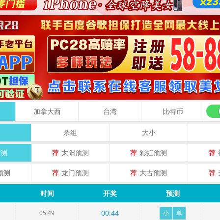
加拿大西
台湾
比特币
杀组
大小
预测
荐
太阳预测
荐
彩虹预测
荐
预测
荐
龙门预测
荐
大古预测
荐
时间
开奖
预测
00
:
43
05:49
小
单