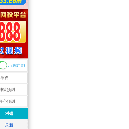
开/关(广告)
单双
神策预测
开心预测
对错
刷新